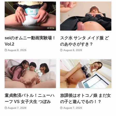
seiのオムニー動画実験場！
スク水 サンタ メイド服 ど
Vol.2
のあやさがすき？
August 8, 2026
August 8, 2026
童貞救済バトル！ニューハ
放課後はオトコノ娘 まだ女
ーフ VS 女子大生 つぼみ
の子と遊んでるの！？
August 7, 2026
August 7, 2026