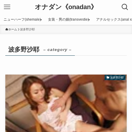
オナダン《onadan》
ニューハーフ(shemale)
女装・男の娘(transvestie)
アナルセックス(anal xx
ホーム
波多野沙耶
波多野沙耶
– category –
波多野沙耶