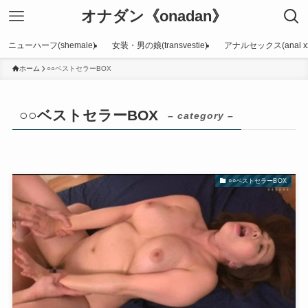
オナダン《onadan》
ニューハーフ(shemale)
女装・男の娘(transvestie)
アナルセックス(anal xx
ホーム
○○ベストセラーBOX
○○ベストセラーBOX
– category –
○○ベストセラーBOX